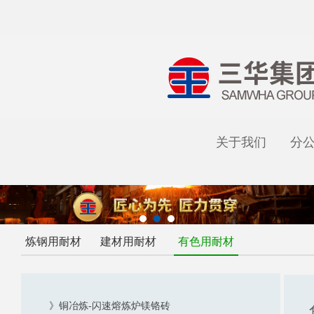
关于我们
分
炼钢用耐材
建材用耐材
有色用耐材
》铜冶炼-闪速熔炼炉镁铬砖